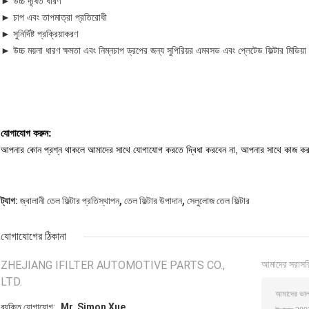
► উচ্চ দূষিত ধারণ
► চাপ এবং তাপমাত্রা প্রতিরোধী
► সুনির্দিষ্ট প্রক্রিয়াকরণ
► উচ্চ ময়লা ধারণ ক্ষমতা এবং নিম্নচাপ ড্রপের জন্য সুপিরিয়র এমবসড এবং প্লেটেড ফিল্টার মিডিয়া
যোগাযোগ করুন:
আপনার কোন প্রশ্ন থাকলে আমাদের সাথে যোগাযোগ করতে দ্বিধা করবেন না, আপনার সাথে কাজ করা
,
,
ট্যাগ:
জ্বালানী তেল ফিল্টার প্রতিস্থাপন
তেল ফিল্টার উপাদান
সেলুলোজ তেল ফিল্টার
যোগাযোগের ঠিকানা
ZHEJIANG IFILTER AUTOMOTIVE PARTS CO.,
আমাদের সরাসর
LTD.
ব্যক্তি যোগাযোগ:
Mr. Simon Xue