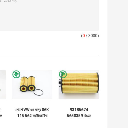
(
0
/ 3000)
ি
পোর্শে VW এর জন্য 06K
93185674
েল
115 562 অটোমোটিভ
5650359 জিএম
ইঞ্জিন অডি কার্টিজ তেল
শেভ্রোলেট ফিয়াট ওপেলের
ফিল্টার সেলুলোজ
জন্য অটো পার্টস কার্টিজ