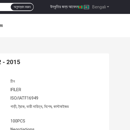
উদ্ধৃতির জন্য আবেদন
|
Bengali
অনুসন্ধান করুন
বর
02 - 2015
চীন
IFILER
ISO/IATF16949
গাড়ী, ট্রাক, ভারী দায়িত্ব, বিশেষ, কাস্টমাইজড
100PCS
Negotiations