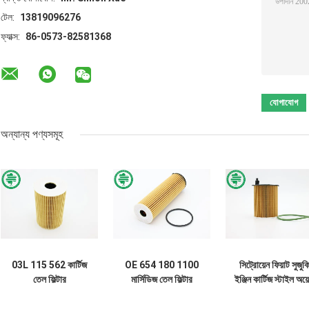
টেল:
13819096276
ফ্যাক্স:
86-0573-82581368
অন্যান্য পণ্যসমূহ
03L 115 562 কার্টিজ
OE 654 180 1100
সিট্রোয়েন ফিয়াট সুজুক
তেল ফিল্টার
মার্সিডিজ তেল ফিল্টার
ইঞ্জিন কার্টিজ স্টাইল অয়
03L115466 Audi
প্রতিস্থাপন সট কণা
ফিল্টার সোট কণার জন্য
Abraded মেটাল VW