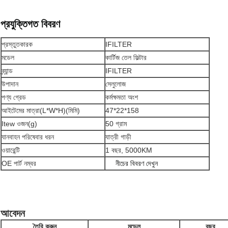
প্রযুক্তিগত বিবরণ
প্রস্তুতকারক
IFILTER
মডেল
কার্টিজ তেল ফিল্টার
ব্র্যান্ড
IFILTER
উপাদান
সেলুলোজ
পণ্য গ্রেড
কর্মক্ষমতা অংশ
আইটেমের মাত্রা(L*W*H)(মিমি)
47*22*158
Itew ওজন(g)
50 গ্রাম
যানবাহন পরিষেবার ধরন
যাত্রী গাড়ী
ওয়ারেন্টি
1 বছর, 5000KM
OE পার্ট নম্বর
নীচের বিবরণ দেখুন
আবেদন
তৈরি করুন
মডেল
বছর