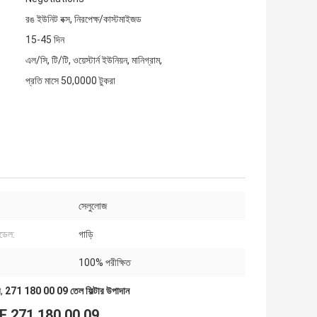
রঙ ইউনিট বক্স, নিরপেক্ষ/কাস্টমাইজড
15-45 দিন
এল/সি, টি/টি, ওয়েস্টার্ন ইউনিয়ন, মানিগ্রাম,
প্রতি মাসে 50,0000 টুকরা
সেলুলোজ
মডেল:
গাড়ি
100% পরীক্ষিত
র
,
271 180 00 09 তেল ফিল্টার উপাদান
ার OE 271 180 00 09