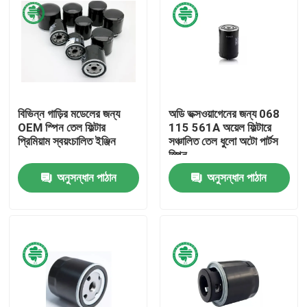
বিভিন্ন গাড়ির মডেলের জন্য
অডি ভক্সওয়াগেনের জন্য 068
OEM স্পিন তেল ফিল্টার
115 561A অয়েল ফিল্টারে
প্রিমিয়াম স্বয়ংচালিত ইঞ্জিন
সঞ্চালিত তেল ধুলো অটো পার্টস
স্পিন
অনুসন্ধান পাঠান
অনুসন্ধান পাঠান
বাড়ি
পণ্য
ভিডিও