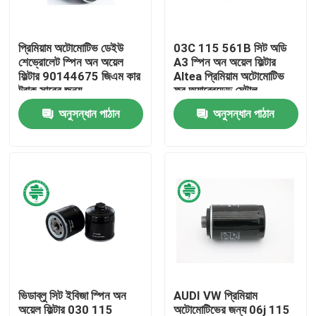
আমাদের সম্পর্কে
প্রিমিয়াম অটোমোটিভ ডেইউ
03C 115 561B সিট অডি
শেভ্রোলেট স্পিন অন অয়েল
A3 স্পিন অন অয়েল ফিল্টার
ফিল্টার 90144675 জিএম কার
Altea প্রিমিয়াম অটোমোটিভ
কারখানা ভ্রমণ
ট্রাক সাবের জন্য
ফর অ্যাব্রেডেড মেটাল
অনুসন্ধান পাঠান
অনুসন্ধান পাঠান
মান নিয়ন্ত্রণ
যোগাযোগ করুন
খবর
স্বয়ংচালিত ইঞ্জিন এয়ার ফিল্টার
ভিডাব্লু সিট ইবিজা স্পিন অন
AUDI VW প্রিমিয়াম
স্বয়ংচালিত কেবিন এয়ার ফিল্টার
অয়েল ফিল্টার 030 115
অটোমোটিভের জন্য 06j 115