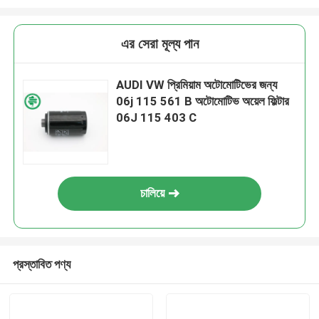
এর সেরা মূল্য পান
AUDI VW প্রিমিয়াম অটোমোটিভের জন্য
06j 115 561 B অটোমোটিভ অয়েল ফিল্টার
06J 115 403 C
চালিয়ে
প্রস্তাবিত পণ্য