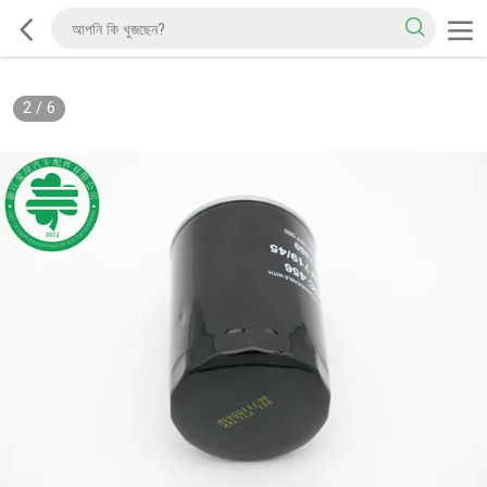
2
/
6