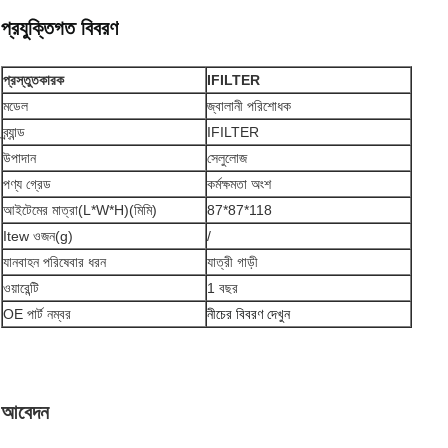
প্রযুক্তিগত বিবরণ
প্রস্তুতকারক
IFILTER
মডেল
জ্বালানী পরিশোধক
ব্র্যান্ড
IFILTER
উপাদান
সেলুলোজ
পণ্য গ্রেড
কর্মক্ষমতা অংশ
আইটেমের মাত্রা(L*W*H)(মিমি)
87*87*118
Itew ওজন(g)
/
যানবাহন পরিষেবার ধরন
যাত্রী গাড়ী
ওয়ারেন্টি
1 বছর
OE পার্ট নম্বর
নীচের বিবরণ দেখুন
আবেদন