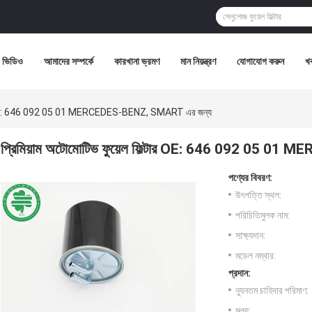
ভিডিও
আমাদের সম্পর্কে
কারখানা ভ্রমণ
মান নিয়ন্ত্রণ
যোগাযোগ করুন
খ
ল্টার OE: 646 092 05 01 MERCEDES-BENZ, SMART এর জন্য
প্রিমিয়াম অটোমোটিভ ফুয়েল ফিল্টার OE: 646 092 05 
পণ্যের বিবরণ:
উৎপত্তি স্থল:
পরিচিতিমুলক নাম:
সাক্ষ্যদান:
মডেল নম্বার:
প্রদান:
ন্যূনতম চাহিদার পরিমাণ:
মূল্য: