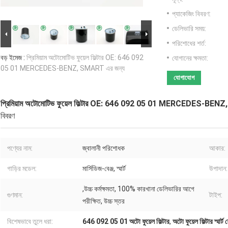
প্যাকেজিং বিবরণ:
ডেলিভারি সময়:
পরিশোধের শর্ত:
বড় ইমেজ :
প্রিমিয়াম অটোমোটিভ ফুয়েল ফিল্টার OE: 646 092
যোগানের ক্ষমতা:
05 01 MERCEDES-BENZ, SMART এর জন্য
যোগাযোগ
প্রিমিয়াম অটোমোটিভ ফুয়েল ফিল্টার OE: 646 092 05 01 MERCEDES-BEN
বিবরণ
পণ্যের নাম:
জ্বালানী পরিশোধক
আকার:
গাড়ির মডেল:
মার্সিডিজ-বেঞ্জ, স্মার্ট
উপাদান:
,উচ্চ কর্মক্ষমতা, 100% কারখানা ডেলিভারির আগে
গুণমান:
টাইপ:
পরীক্ষিত, উচ্চ স্তর
বিশেষভাবে তুলে ধরা:
646 092 05 01 অটো ফুয়েল ফিল্টার
,
অটো ফুয়েল ফিল্টার স্মার