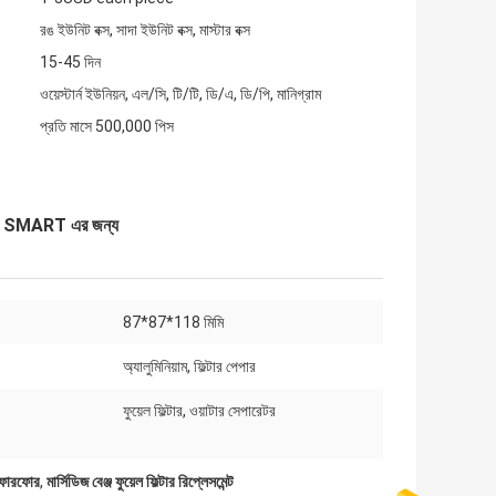
রঙ ইউনিট বক্স, সাদা ইউনিট বক্স, মাস্টার বক্স
15-45 দিন
ওয়েস্টার্ন ইউনিয়ন, এল/সি, টি/টি, ডি/এ, ডি/পি, মানিগ্রাম
প্রতি মাসে 500,000 পিস
Z, SMART এর জন্য
87*87*118 মিমি
অ্যালুমিনিয়াম, ফিল্টার পেপার
ফুয়েল ফিল্টার, ওয়াটার সেপারেটর
্ট ফোরফোর
,
মার্সিডিজ বেঞ্জ ফুয়েল ফিল্টার রিপ্লেসমেন্ট