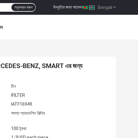
উদ্ধৃতির জন্য আবেদন
|
Bengali
অনুসন্ধান করুন
বর
01 MERCEDES-BENZ, SMART এর জন্য
চীন
IFILTER
IATF16949
সমস্ত স্বয়ংচালিত ফিল্টার
100 টুকরা
1-3USD each piece