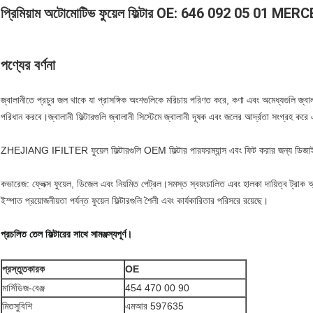
প্রিমিয়াম অটোমোটিভ ফুয়েল ফিল্টার OE: 646 092 05 01
পণ্যের বর্ণনা
জ্বালানীতে প্রচুর জল থাকে যা প্রাসঙ্গিক অংশগুলিকে মরিচায় পরিণত করে, কণা এবং অমেধ্যগুলি জ্বাল
পরিধান করবে।জ্বালানী ফিল্টারগুলি জ্বালানী সিস্টেমে জ্বালানী দূষক এবং জলের আর্দ্রতা সংগ্রহ করে এ
ZHEJIANG IFILTER ফুয়েল ফিল্টারগুলি OEM ফিল্টার পারফরম্যান্স এবং ফিট করার জন্য ডিজাইন
কভারেজ: ফ্লেক্স ফুয়েল, ডিজেল এবং নিয়মিত পেট্রল।সমস্ত স্বয়ংচালিত এবং হালকা দায়িত্ব ট্রাক অ
ইস্পাত প্রয়োজনীয়তা পর্যন্ত ফুয়েল ফিল্টারগুলি শৈলী এবং কার্যকারিতার পরিসরে রয়েছে।
প্রচলিত তেল ফিল্টারের সাথে সামঞ্জস্যপূর্ণ।
প্রস্তুতকারক
OE
মার্সিডিজ-বেঞ্জ
454 470 00 90
মিতসুবিশি
এমআর 597635