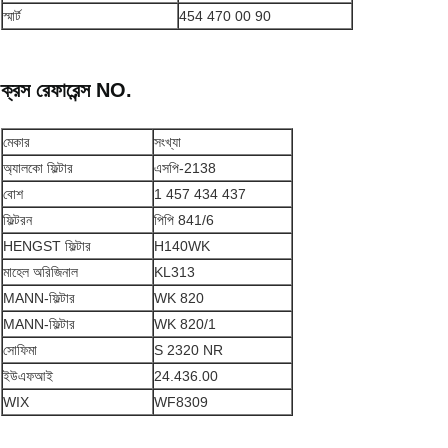
স্মার্ট
454 470 00 90
ক্রস রেফারেন্স NO.
মেকার
সংখ্যা
অ্যালকো ফিল্টার
এসপি-2138
বোশ
1 457 434 437
ফিল্টরন
পিপি 841/6
HENGST ফিল্টার
H140WK
মাহেল অরিজিনাল
KL313
MANN-ফিল্টার
WK 820
MANN-ফিল্টার
WK 820/1
সোফিমা
S 2320 NR
ইউএফআই
24.436.00
WIX
WF8309