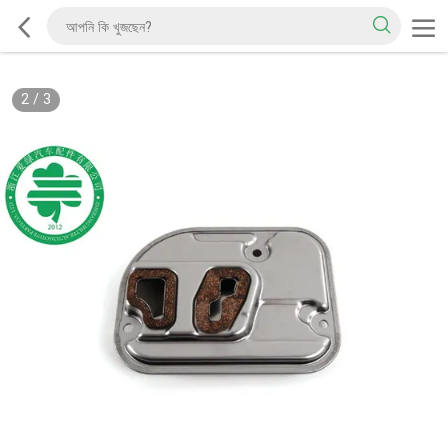
2
/
3