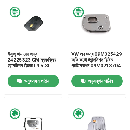
ইসুজু হামারের জন্য
VW এর জন্য 09M325429
24225323 GM স্বয়ংক্রিয়
অডি অটো ট্রান্সমিশন ফিল্টার
ট্রান্সমিশন ফিল্টার L4 5.3L
প্রতিস্থাপন 09M321370A
অনুসন্ধান পাঠান
অনুসন্ধান পাঠান
বাড়ি
পণ্য
ভিডিও