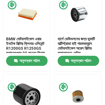
BMW মোটরসাইকেল এয়ার
হার্লে ডেভিডসনের জন্য ডুকাটি
ইনটেক ফিল্টার ক্লিনার এলিমেন্ট
মাল্টিস্ট্রাডা হাই পারফরম্যান্স
R1200GS R1250GS
মোটরসাইকেল অয়েল ফিল্টার
অ্যাডভেঞ্চার 90 বছরের বিশেষ
অ্যাব্রেডেড মেটাল
অনুসন্ধান পাঠান
অনুসন্ধান পাঠান
বাড়ি
পণ্য
ভিডিও