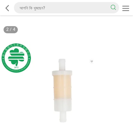
2
/
4