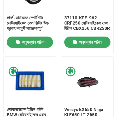
আমাদের সম্পর্কে
হার্লে ডেভিডসন স্পোর্টস্টার
37110-KPF-962
মোটরসাইকেল তেল ফিল্টার উচ্চ
CRF250 মোটরসাইকেল তেল
প্রবাহ বহুমুখী সামঞ্জস্যপূর্ণ
ফিল্টার CBX250 CBR250R
কারখানা ভ্রমণ
অনুসন্ধান পাঠান
অনুসন্ধান পাঠান
মান নিয়ন্ত্রণ
যোগাযোগ করুন
খবর
স্বয়ংচালিত ইঞ্জিন এয়ার ফিল্টার
মোটরসাইকেল ইঞ্জিন পার্টস
Versys EX650 Ninja
স্বয়ংচালিত কেবিন এয়ার ফিল্টার
BMW মোটরসাইকেল এয়ার
KLE650 LT Z650