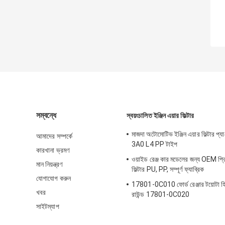
সম্বন্ধে
স্বয়ংচালিত ইঞ্জিন এয়ার ফিল্টার
মাজদা অটোমোটিভ ইঞ্জিন এয়ার ফিল্টার 
আমাদের সম্পর্কে
3A0 L4 PP টাইপ
কারখানা ভ্রমণ
ওয়াইড রেঞ্জ কার মডেলের জন্য OEM প্রি
মান নিয়ন্ত্রণ
ফিল্টার PU, PP, সম্পূর্ণ ফ্যাব্রিক
যোগাযোগ করুন
17801-0C010 ফোর্ড রেঞ্জার টয়োটা হিলাক
খবর
রাউন্ড 17801-0C020
সাইটম্যাপ