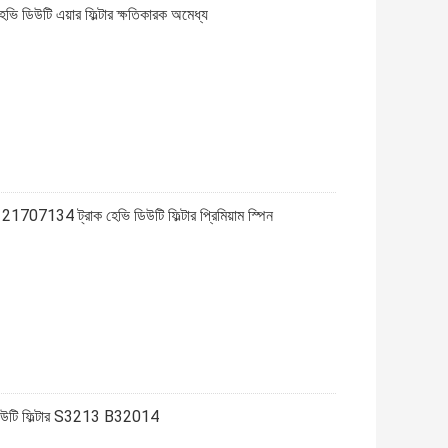
উটি ​​এয়ার ফিল্টার ক্ষতিকারক অমেধ্য
34 ট্রাক হেভি ডিউটি ​​ফিল্টার প্রিমিয়াম স্পিন
িউটি ​​ফিল্টার S3213 B32014