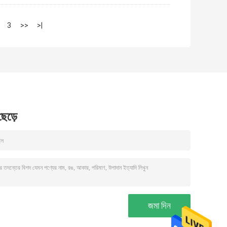
3
>>
>|
 ছেড়ে