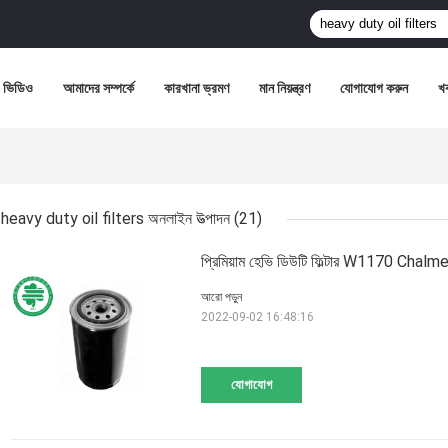
ভিডিও
আমাদের সম্পর্কে
কারখানা ভ্রমণ
মান নিয়ন্ত্রণ
যোগাযোগ করুন
খ
heavy duty oil filters অনলাইন উত্পাদন
(21)
প্রিমিয়াম হেভি ডিউটি ​​ফিল্টার W1170 Chalm
আরো পড়ুন
2022-09-02 16:48:16
যোগাযোগ