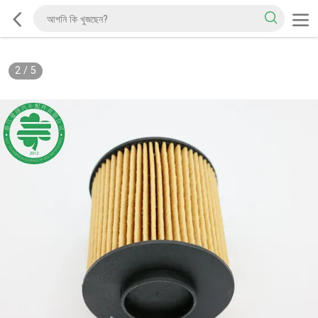
2
/
5