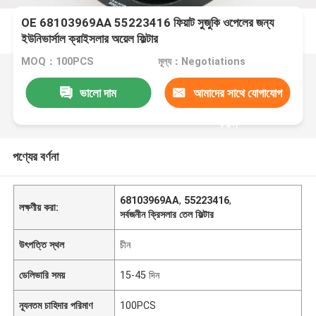
OE 68103969AA 55223416 ফিয়াট সুজুকি ওপেলের জন্য
ইউনিভার্সাল ক্রাইসলার অয়েল ফিল্টার
MOQ：100PCS
মূল্য：Negotiations
ভালো দাম
আমাদের সাথে যোগাযোগ
করুন
পণ্যের বর্ণনা
68103969AA
,
55223416
,
লক্ষণীয় করা:
সর্বজনীন ক্রিসলার তেল ফিল্টার
উৎপত্তি স্থল
চীন
ডেলিভারি সময়
15-45 দিন
ন্যূনতম চাহিদার পরিমাণ
100PCS