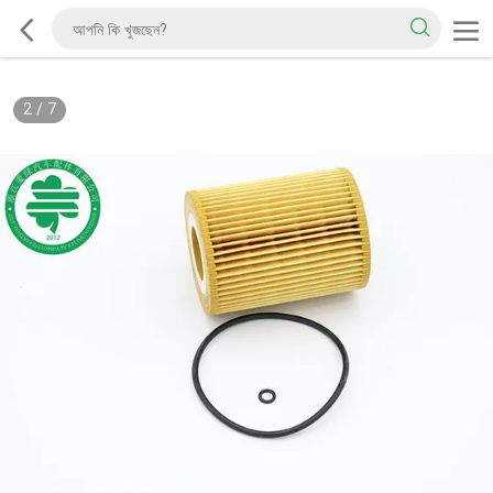
2
/
7