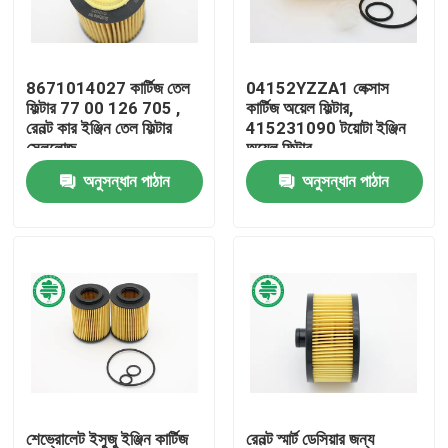
আমাদের সম্পর্কে
8671014027 কার্টিজ তেল
04152YZZA1 লেক্সাস
ফিল্টার 77 00 126 705 ,
কার্টিজ অয়েল ফিল্টার,
কারখানা ভ্রমণ
রেনল্ট কার ইঞ্জিন তেল ফিল্টার
415231090 টয়োটা ইঞ্জিন
সেলুলোজ
অয়েল ফিল্টার
অনুসন্ধান পাঠান
অনুসন্ধান পাঠান
মান নিয়ন্ত্রণ
যোগাযোগ করুন
খবর
স্বয়ংচালিত ইঞ্জিন এয়ার ফিল্টার
স্বয়ংচালিত কেবিন এয়ার ফিল্টার
শেভ্রোলেট ইসুজু ইঞ্জিন কার্টিজ
রেনল্ট স্মার্ট ডেসিয়ার জন্য