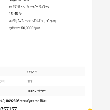
রঙ ইউনিট বক্স, নিরপেক্ষ/কাস্টমাইজড
15-45 দিন
এল/সি, টি/টি, ওয়েস্টার্ন ইউনিয়ন, মানিগ্রাম,
প্রতি মাসে 50,0000 টুকরা
সেলুলোজ
মডেল:
গাড়ি
100% পরীক্ষিত
6949
,
8692305 ভলভো ট্রাক তেল ফিল্টার
E 30757157