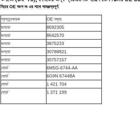
নিচের OE অংশ নং এর সাথে সামঞ্জস্যপূর্ণ:
প্রস্তুতকারক
OE নম্বর
ভলভো
8692305
ভলভো
8642570
ভলভো
3875233
ভলভো
30788821
ভলভো
30757157
ফোর্ড
6M5G-6744-AA
ফোর্ড
6G9N 6744BA
ফোর্ড
1 421 704
ফোর্ড
1 371 199