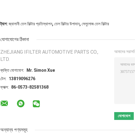
,
,
ট্যাগ:
জ্বালানী তেল ফিল্টার প্রতিস্থাপন
তেল ফিল্টার উপাদান
সেলুলোজ তেল ফিল্টার
যোগাযোগের ঠিকানা
ZHEJIANG IFILTER AUTOMOTIVE PARTS CO.,
আমাদের সরাসর
LTD.
ব্যক্তি যোগাযোগ:
Mr. Simon Xue
টেল:
13819096276
ফ্যাক্স:
86-0573-82581368
অন্যান্য পণ্যসমূহ