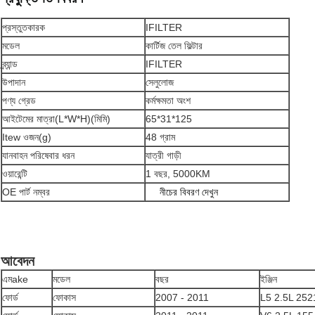
প্রস্তুতকারক
IFILTER
মডেল
কার্টিজ তেল ফিল্টার
ব্র্যান্ড
IFILTER
উপাদান
সেলুলোজ
পণ্য গ্রেড
কর্মক্ষমতা অংশ
আইটেমের মাত্রা(L*W*H)(মিমি)
65*31*125
Itew ওজন(g)
48 গ্রাম
যানবাহন পরিষেবার ধরন
যাত্রী গাড়ী
ওয়ারেন্টি
1 বছর, 5000KM
OE পার্ট নম্বর
নীচের বিবরণ দেখুন
আবেদন
এম
ake
মডেল
বছর
ইঞ্জিন
ফোর্ড
ফোকাস
2007 - 2011
L5 2.5L 252