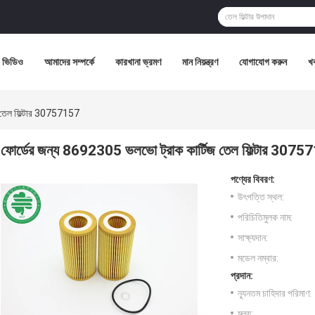
ভিডিও
আমাদের সম্পর্কে
কারখানা ভ্রমণ
মান নিয়ন্ত্রণ
যোগাযোগ করুন
খ
জ তেল ফিল্টার 30757157
ফোর্ডের জন্য 8692305 ভলভো ট্রাক কার্টিজ তেল ফিল্টার 307
পণ্যের বিবরণ:
উৎপত্তি স্থল:
পরিচিতিমুলক নাম:
সাক্ষ্যদান:
মডেল নম্বার:
প্রদান:
ন্যূনতম চাহিদার পরিমাণ:
মূল্য: