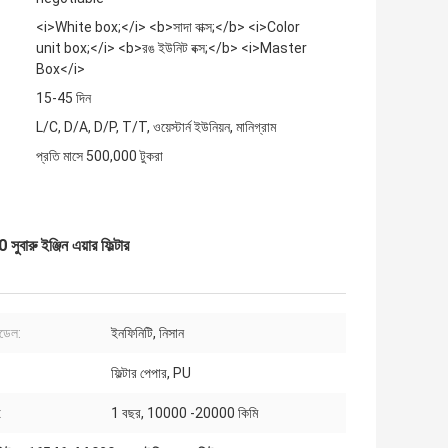
<i>White box;</i> <b>সাদা বাক্স;</b> <i>Color
unit box;</i> <b>রঙ ইউনিট বক্স;</b> <i>Master
Box</i>
15-45 দিন
L/C, D/A, D/P, T/T, ওয়েস্টার্ন ইউনিয়ন, মানিগ্রাম
প্রতি মাসে 500,000 টুকরা
ু ইঞ্জিন এয়ার ফিল্টার
মডেল:
ইনফিনিটি, নিসান
ফিল্টার পেপার, PU
:
1 বছর, 10000 -20000 কিমি