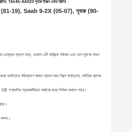
ল্টার
,
16546-AA020 সুবারু ইঞ্জিন এয়ার ফিল্টার
ssan (81-19), Saab 9-2X (05-07), সুবারু (90-
দহন চেম্বারে প্রবেশ করে, যেখানে এটি যান্ত্রিক পরিধান এবং তেল দূষণের কারণ
 সর্বোত্তম পরিস্রাবণ ক্ষমতা প্রদান করে শিল্পে সর্বোত্তম, সর্বাধিক ব্যাপক
ে, OE পণ্যগুলির প্রয়োজনীয়তা অর্জনের জন্য নির্গমন কমাতে পারে।
য়েছে।
েষ নকশা।