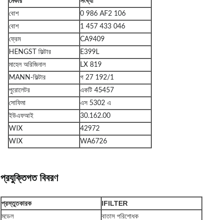
মেকার
সংখ্যা
বোশ
0 986 AF2 106
বোশ
1 457 433 046
ফ্রেম
CA9409
HENGST ফিল্টার
E399L
মাহেল অরিজিনাল
LX 819
MANN-ফিল্টার
গ 27 192/1
পুরোলেটর
একটি 45457
সোফিমা
এস 5302 এ
ইউএফআই
30.162.00
WIX
42972
WIX
WA6726
প্রযুক্তিগত বিবরণ
প্রস্তুতকারক
IFILTER
মডেল
বাতাস পরিশোধক