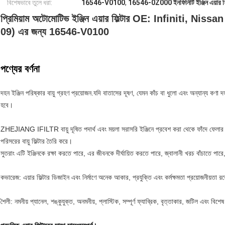
বিশেষভাবে তুলে ধরা:
16546-V0100
,
16546-0Z000 ইনফিনিটি ইঞ্জিন এয়ার ফি
প্রিমিয়াম অটোমোটিভ ইঞ্জিন এয়ার ফিল্টার OE: Infiniti, Ni
09) এর জন্য 16546-V0100
পণ্যের বর্ণনা
দহন ইঞ্জিন পরিষ্কার বায়ু গ্রহণ প্রয়োজন.যদি বাতাসের দূষণ, যেমন কাঁচ বা ধুলো এবং অন্যান্য কণা 
হবে।
ZHEJIANG IFILTR বায়ু দূষিত পদার্থ এবং ময়লা সরাসরি ইঞ্জিনে প্রবেশ করা থেকে ফাঁদে ফেলার জন্য
পরিসরের বায়ু ফিল্টার তৈরি করে।
সুতরাং এটি ইঞ্জিনকে রক্ষা করতে পারে, এর জীবনকে দীর্ঘায়িত করতে পারে, জ্বালানী খরচ বাঁচাতে পার
কভারেজ: এয়ার ফিল্টার ডিজাইন এবং নির্মাণে অনেক আকার, প্রযুক্তি এবং কর্মক্ষমতা প্রয়োজনীয়তা র
শৈলী: নমনীয় প্যানেল, শঙ্কুযুক্ত, অনমনীয়, প্লাস্টিক, সম্পূর্ণ ফ্যাব্রিক, বৃত্তাকার, জটিল এবং বিশ