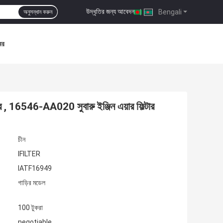
উদ্ধৃতির জন্য আবেদন
|
Bengali
অনুসন্ধান করুন
বর
16546-AA020 সুবারু ইঞ্জিন এয়ার ফিল্টার
চীন
IFILTER
IATF16949
গাড়ির মডেল
100 টুকরা
negotiable