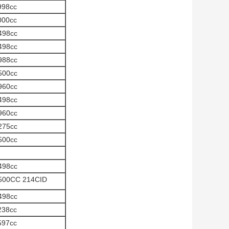
998cc
000cc
498cc
498cc
988cc
500cc
960cc
498cc
960cc
275cc
500cc
498cc
3500CC 214CID
498cc
238cc
597cc