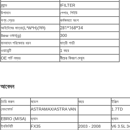
ব্র্যান্ড
IFILTER
উপাদান
পেপার, পিইউ
পণ্য গ্রেড
কর্মক্ষমতা অংশ
আইটেমের মাত্রা(L*W*H)(মিমি)
281*168*34
Itew ওজন(g)
300
যানবাহন পরিষেবার ধরন
যাত্রী গাড়ী
ওয়ারেন্টি
1 বছর
OE পার্ট নম্বর
নীচের বিবরণ দেখুন
আবেদন
তৈরি করুন
মডেল
বছর
ইঞ্জিন
বেডফোর্ড
ASTRAMAX/ASTRA VAN
1.7TD
EBRO (MISA)
ভ্যান
ভ্যান
ইনফিনিটি
FX35
2003 - 2008
V6 3.5L 3