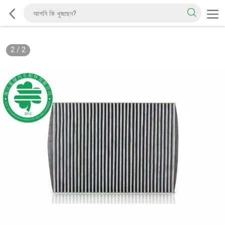
2
/
2