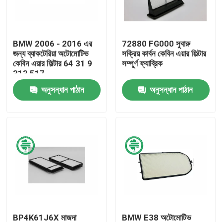
আমাদের সম্পর্কে
BMW 2006 - 2016 এর
72880 FG000 সুবারু
জন্য ব্যাকটেরিয়া অটোমোটিভ
সক্রিয় কার্বন কেবিন এয়ার ফিল্টার
কারখানা ভ্রমণ
কেবিন এয়ার ফিল্টার 64 31 9
সম্পূর্ণ ফ্যাব্রিক
313 517
অনুসন্ধান পাঠান
অনুসন্ধান পাঠান
মান নিয়ন্ত্রণ
যোগাযোগ করুন
খবর
স্বয়ংচালিত ইঞ্জিন এয়ার ফিল্টার
স্বয়ংচালিত কেবিন এয়ার ফিল্টার
BP4K61J6X মাজদা
BMW E38 অটোমোটিভ