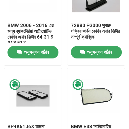
আমাদের সম্পর্কে
BMW 2006 - 2016 এর
72880 FG000 সুবারু
জন্য ব্যাকটেরিয়া অটোমোটিভ
সক্রিয় কার্বন কেবিন এয়ার ফিল্টার
কারখানা ভ্রমণ
কেবিন এয়ার ফিল্টার 64 31 9
সম্পূর্ণ ফ্যাব্রিক
313 517
অনুসন্ধান পাঠান
অনুসন্ধান পাঠান
মান নিয়ন্ত্রণ
যোগাযোগ করুন
খবর
স্বয়ংচালিত ইঞ্জিন এয়ার ফিল্টার
স্বয়ংচালিত কেবিন এয়ার ফিল্টার
BP4K61J6X মাজদা
BMW E38 অটোমোটিভ