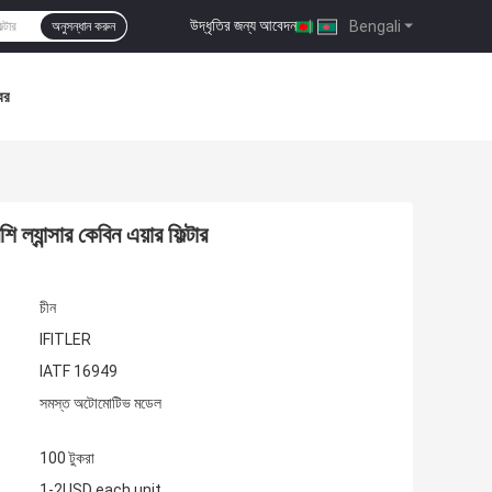
উদ্ধৃতির জন্য আবেদন
|
Bengali
অনুসন্ধান করুন
বর
যান্সার কেবিন এয়ার ফিল্টার
চীন
IFITLER
IATF 16949
সমস্ত অটোমোটিভ মডেল
100 টুকরা
1-2USD each unit