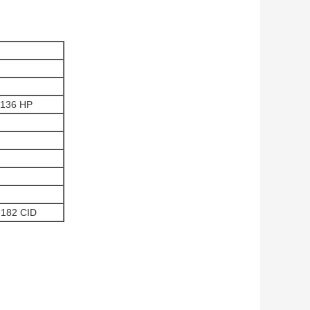
 136 HP
 182 CID