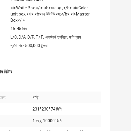
<i>White Box;</i> <b>সাদা বাক্স;</b> <i>Color
unit box;</i> <b>রঙ ইউনিট বক্স;</b> <i>Master
Box</i>
15-45 দিন
L/C, D/A, D/P, T/T, ওয়েস্টার্ন ইউনিয়ন, মানিগ্রাম
প্রতি মাসে 500,000 টুকরা
 ফিল্টার
মডেল:
গাড়ি
231*230*74 মিমি
:
1 বছর, 10000 কিমি