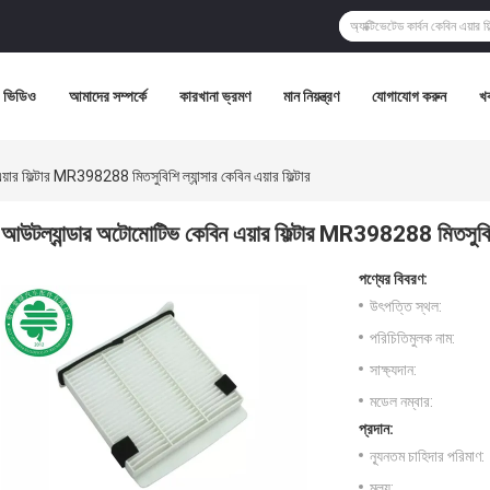
ভিডিও
আমাদের সম্পর্কে
কারখানা ভ্রমণ
মান নিয়ন্ত্রণ
যোগাযোগ করুন
খ
ার ফিল্টার MR398288 মিতসুবিশি ল্যান্সার কেবিন এয়ার ফিল্টার
আউটল্যান্ডার অটোমোটিভ কেবিন এয়ার ফিল্টার MR398288 মিতসুবিশি ল্
পণ্যের বিবরণ:
উৎপত্তি স্থল:
পরিচিতিমুলক নাম:
সাক্ষ্যদান:
মডেল নম্বার:
প্রদান:
ন্যূনতম চাহিদার পরিমাণ:
মূল্য: