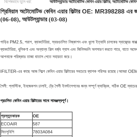
বিশেষভাবে তুলে ধরা:
আউটল্যান্ডার অটোমোটিভ কেবিন এয়ার ফিল্টার
,
অটোমোটিভ কেবিন
প্রিমিয়াম অটোমোটিভ কেবিন এয়ার ফিল্টার OE: MR398288 এর জ
(06-08), আউটল্যান্ডার (03-08)
গাড়ির PM2.5, পরাগ, ব্যাকটেরিয়া, স্বয়ংচালিত নিষ্কাশন এবং ধুলো ইত্যাদি চালকের স্বাস্থ্যের মা
ব্যাকটেরিয়া, ধূলিকণা এবং অন্যান্য শিল্প বর্জ্য গ্যাস এবং জিনিসগুলি অপসারণ করতে পারে, যাতে অমেধ
আপনাকে পরিষ্কার তাজা বাতাস পেতে সহায়তা করে।
IFILTER-এর কাছে আজ শিল্পে কেবিন এয়ার ফিল্টারের সবচেয়ে ব্যাপক পরিসর রয়েছে।আমরা OEM ফিল
শৈলী: প্লাস্টিক, ইনজেকশন ঢালাই, ট্রে শৈলী ইনস্টলেশনের জন্য সম্পূর্ণ ফ্যাব্রিক, সঠিক OE ম্যাচে
প্রচলিত কেবিন এয়ার ফিল্টারের সাথে সামঞ্জস্যপূর্ণ।
প্রস্তুতকারক
OE
ECOAIR
587
মিতসুবিশি
7803A084