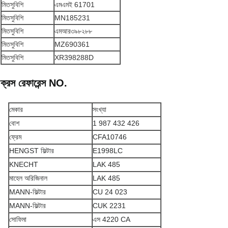
মিতসুবিশি
এমএমই 61701
মিতসুবিশি
MN185231
মিতসুবিশি
এমআর৩৯৮২৮৮
মিতসুবিশি
MZ690361
মিতসুবিশি
XR398288D
ক্রস রেফারেন্স NO.
মেকার
সংখ্যা
বোশ
1 987 432 426
ফ্রেম
CFA10746
HENGST ফিল্টার
E1998LC
KNECHT
LAK 485
মাহেল অরিজিনাল
LAK 485
MANN-ফিল্টার
CU 24 023
MANN-ফিল্টার
CUK 2231
সোফিমা
এস 4220 CA