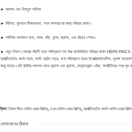
► ব্যাপক এবং বিস্তৃত পরিসর
► মিডিয়া: ন্যূনতম সীমাবদ্ধতা, গন্ধ অপসারণের জন্য সক্রিয় কার্বন।
► সর্বাধিক অপসারণ কণা, যেমন, কাঁচ, ধুলো, জ্বালা, এবং ছাঁচের স্পোর।
► নতুন বিভাগ।আমরা পাঁচটি স্তর পরিস্রাবণ সহ উচ্চ কার্যকারিতা সক্রিয় কার্বন HEPA PM2.5 কেবিন
অ্যাক্টিভেটেড কার্বন স্তর, ডাস্ট হোল্ডিং স্তর, কণা পরিস্রাবণ স্তর-ইলেক্ট্রোস্ট্যাটিক, সুরক্ষা স্তর
আয়ু বাড়ায়।এটি 99% দক্ষতার সাথে কুয়াশা এবং কুয়াশা, সেকেন্ডহ্যান্ড ধোঁয়া, অপ্রীতিকর গন্ধ দূ
,
,
ট্যাগ:
নিসান টিডা কেবিন এয়ার ফিল্টার
ওএম কেবিন এয়ার ফিল্টার
অ্যাক্টিভেটেড কার্বন কেবিন এয়ার ফিল্টা
যোগাযোগের ঠিকানা