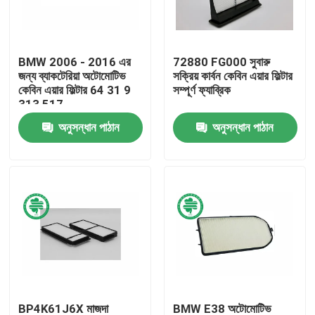
আমাদের সম্পর্কে
BMW 2006 - 2016 এর
72880 FG000 সুবারু
জন্য ব্যাকটেরিয়া অটোমোটিভ
সক্রিয় কার্বন কেবিন এয়ার ফিল্টার
কারখানা ভ্রমণ
কেবিন এয়ার ফিল্টার 64 31 9
সম্পূর্ণ ফ্যাব্রিক
313 517
অনুসন্ধান পাঠান
অনুসন্ধান পাঠান
মান নিয়ন্ত্রণ
যোগাযোগ করুন
খবর
স্বয়ংচালিত ইঞ্জিন এয়ার ফিল্টার
স্বয়ংচালিত কেবিন এয়ার ফিল্টার
BP4K61J6X মাজদা
BMW E38 অটোমোটিভ