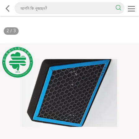
2
/
3