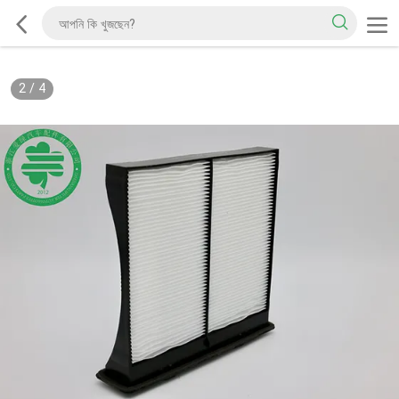
2
/
4