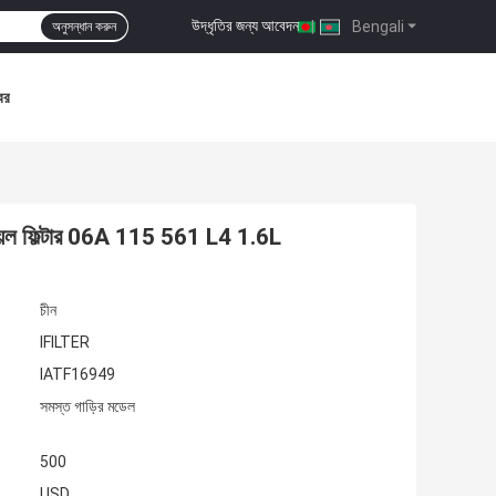
উদ্ধৃতির জন্য আবেদন
|
Bengali
অনুসন্ধান করুন
বর
অয়েল ফিল্টার 06A 115 561 L4 1.6L
চীন
IFILTER
IATF16949
সমস্ত গাড়ির মডেল
500
USD