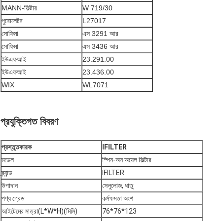
MANN-ফিল্টার
W 719/30
পুরোলেটর
L27017
সোফিমা
এস 3291 আর
সোফিমা
এস 3436 আর
ইউএফআই
23.291.00
ইউএফআই
23.436.00
WIX
WL7071
প্রযুক্তিগত বিবরণ
প্রস্তুতকারক
IFILTER
মডেল
স্পিন-অন অয়েল ফিল্টার
ব্র্যান্ড
IFILTER
উপাদান
সেলুলোজ, ধাতু
পণ্য গ্রেড
কর্মক্ষমতা অংশ
আইটেমের মাত্রা(L*W*H)(মিমি)
76*76*123