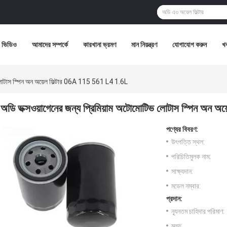
ভিডিও
আমাদের সম্পর্কে
কারখানা ভ্রমণ
মান নিয়ন্ত্রণ
যোগাযোগ করুন
খ
ভ লোটাস স্পিন অন অয়েল ফিল্টার 06A 115 561 L4 1.6L
অডি ভক্সওয়াগেনের জন্য প্রিমিয়াম অটোমোটিভ লোটাস স্পিন অন 
পণ্যের বিবরণ:
উৎপত্তি স্থল:
পরিচিতিমুলক নাম:
সাক্ষ্যদান:
মডেল নম্বার:
প্রদান:
ন্যূনতম চাহিদার পরিমাণ:
মূল্য: