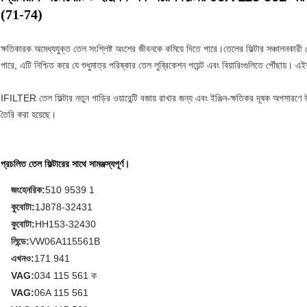
(71-74)
ক্ষতিকারক অমেধ্যযুক্ত তেল সংশ্লিষ্ট অংশের জীবনকে কমিয়ে দিতে পারে।তেলের ফিল্টার সঞ্চালনকার
পারে, এটি নিশ্চিত করে যে শুধুমাত্র পরিষ্কার তেল লুব্রিকেশন পয়েন্ট এবং বিয়ারিংগুলিতে পৌঁছায়। 
IFILTER তেল ফিল্টার নতুন গাড়ির ওয়ারেন্টি বজায় রাখার জন্য এবং ইঞ্জিন-ক্ষতিকর দূষক অপসারণে 
তৈরি করা হয়েছে।
প্রচলিত তেল ফিল্টারের সাথে সামঞ্জস্যপূর্ণ।
জংহেনরিক:
510 9539 1
কুবোটা:
1J878-32431
কুবোটা:
HH153-32430
লিন্ডে:
VW06A115561B
এখনও:
171 941
VAG:
034 115 561 ক
VAG:
06A 115 561