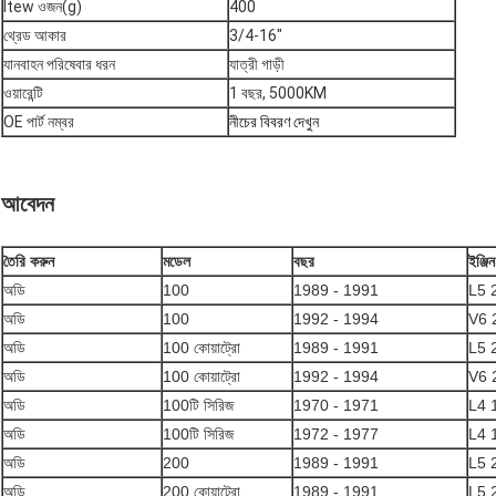
Itew ওজন(g)
400
থ্রেড আকার
3/4-16"
যানবাহন পরিষেবার ধরন
যাত্রী গাড়ী
ওয়ারেন্টি
1 বছর, 5000KM
OE পার্ট নম্বর
নীচের বিবরণ দেখুন
আবেদন
তৈরি করুন
মডেল
বছর
ইঞ্জিন
অডি
100
1989 - 1991
L5 
অডি
100
1992 - 1994
V6 
অডি
100 কোয়াট্রো
1989 - 1991
L5 
অডি
100 কোয়াট্রো
1992 - 1994
V6 
অডি
100টি সিরিজ
1970 - 1971
L4 
অডি
100টি সিরিজ
1972 - 1977
L4 
অডি
200
1989 - 1991
L5 
অডি
200 কোয়াট্রো
1989 - 1991
L5 