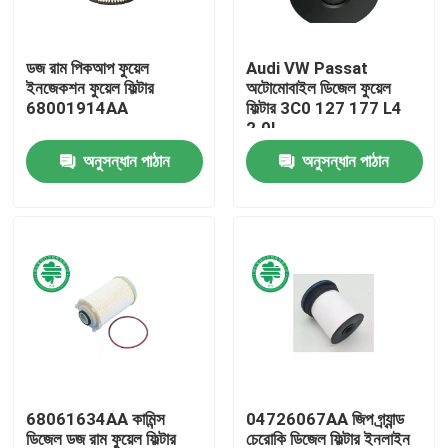
আমাদের সম্পর্কে
ডজ রাম পিকআপ ফুয়েল
Audi VW Passat
ইনজেকশন ফুয়েল ফিল্টার
অটোমোবাইল ডিজেল ফুয়েল
68001914AA
ফিল্টার 3C0 127 177 L4
কারখানা ভ্রমণ
2.0L
অনুসন্ধান পাঠান
অনুসন্ধান পাঠান
মান নিয়ন্ত্রণ
যোগাযোগ করুন
খবর
স্বয়ংচালিত ইঞ্জিন এয়ার ফিল্টার
68061634AA কামিন্স
04726067AA জিপ গ্র্যান্ড
স্বয়ংচালিত কেবিন এয়ার ফিল্টার
ডিজেল ডজ রাম ফুয়েল ফিল্টার
চেরোকি ডিজেল ফিল্টার ইনলাইন