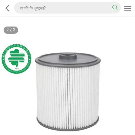
2
/
3