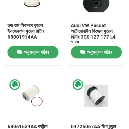
আমাদের সম্পর্কে
ডজ রাম পিকআপ ফুয়েল
Audi VW Passat
ইনজেকশন ফুয়েল ফিল্টার
অটোমোবাইল ডিজেল ফুয়েল
কারখানা ভ্রমণ
68001914AA
ফিল্টার 3C0 127 177 L4
2.0L
অনুসন্ধান পাঠান
অনুসন্ধান পাঠান
মান নিয়ন্ত্রণ
যোগাযোগ করুন
খবর
স্বয়ংচালিত ইঞ্জিন এয়ার ফিল্টার
স্বয়ংচালিত কেবিন এয়ার ফিল্টার
68061634AA কামিন্স
04726067AA জিপ গ্র্যান্ড