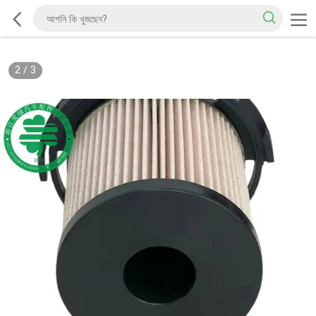
2
/
3