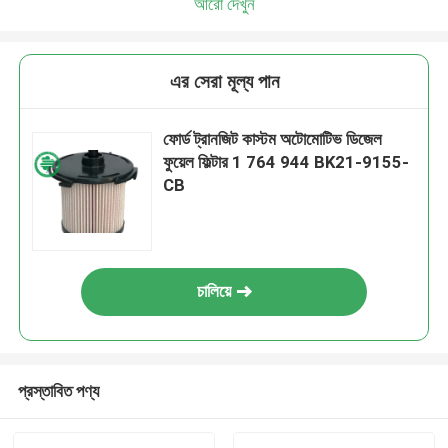
আরো দেখুন
এর সেরা মূল্য পান
ফোর্ড ট্রানজিট কাস্টম অটোমোটিভ ডিজেল
ফুয়েল ফিল্টার 1 764 944 BK21-9155-
CB
চালিয়ে
প্রস্তাবিত পণ্য