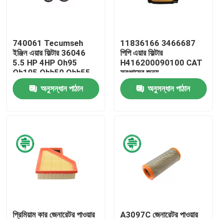
আমাদের সম্পর্কে
740061 Tecumseh
11836166 3466687
ইঞ্জিন এয়ার ফিল্টার 36046
পিপি এয়ার ফিল্টার
কারখানা ভ্রমণ
5.5 HP 4HP Oh95
H416200090100 CAT
Oh195 Ohh50 Ohh55
সরঞ্জামের জন্য
Vlv50 Vlv55
অনুসন্ধান পাঠান
অনুসন্ধান পাঠান
মান নিয়ন্ত্রণ
যোগাযোগ করুন
খবর
স্বয়ংচালিত ইঞ্জিন এয়ার ফিল্টার
স্বয়ংচালিত কেবিন এয়ার ফিল্টার
প্রিমিয়াম কার জেনারেটর পাওয়ার
A3097C জেনারেটর পাওয়ার