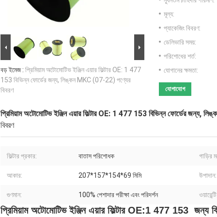
ন্যূনতম চাহিদার পরিমাণ:
মূল্য:
প্যাকেজিং বিবরণ:
ডেলিভারি সময়:
পরিশোধের শর্ত:
বড় ইমেজ :
প্রিমিয়াম অটোমোটিভ ইঞ্জিন এয়ার ফিল্টার OE: 1 477
যোগানের ক্ষমতা:
153 বিভিন্ন ফোর্ডের জন্য, লিঙ্কন MKC (07-22) পণ্যের
যোগাযোগ
বিবরণ
প্রিমিয়াম অটোমোটিভ ইঞ্জিন এয়ার ফিল্টার OE: 1 477 153 বিভিন্ন ফোর্ডের জন্য, 
বিবরণ
ফিল্টার প্রকার:
বাতাস পরিশোধক
গাড়ির 
আকার:
207*157*154*69 মিমি
উপাদান:
গুণমান:
100% পেশাদার পরীক্ষা এবং পরিদর্শন
ওয়ারেন্টি
প্রিমিয়াম অটোমোটিভ ইঞ্জিন এয়ার ফিল্টার OE:
1 477 153
জন্য
ব