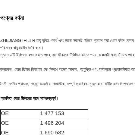
পণ্যের বর্ণনা
ZHEJIANG IFILTR বায়ু দূষিত পদার্থ এবং ময়লা সরাসরি ইঞ্জিনে প্রবেশ করা থেকে ফাঁদে ফেলার জন্য
পরিসরের বায়ু ফিল্টার তৈরি করে।
সুতরাং এটি ইঞ্জিনকে রক্ষা করতে পারে, এর জীবনকে দীর্ঘায়িত করতে পারে, জ্বালানী খরচ বাঁচাতে পার
কভারেজ: এয়ার ফিল্টার ডিজাইন এবং নির্মাণে অনেক আকার, প্রযুক্তি এবং কর্মক্ষমতা প্রয়োজনীয়তা র
শৈলী: নমনীয় প্যানেল, শঙ্কু, অনমনীয়, প্লাস্টিক, সম্পূর্ণ ফ্যাব্রিক, বৃত্তাকার, জটিল এবং বিশেষ নক
প্রচলিত এয়ার ফিল্টারের সাথে সামঞ্জস্যপূর্ণ।
OE
1 477 153
OE
1 496 204
OE
1 690 582