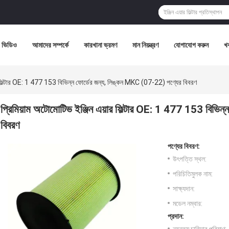
ভিডিও
আমাদের সম্পর্কে
কারখানা ভ্রমণ
মান নিয়ন্ত্রণ
যোগাযোগ করুন
খ
র ফিল্টার OE: 1 477 153 বিভিন্ন ফোর্ডের জন্য, লিঙ্কন MKC (07-22) পণ্যের বিবরণ
প্রিমিয়াম অটোমোটিভ ইঞ্জিন এয়ার ফিল্টার OE: 1 477 153 বিভি
বিবরণ
পণ্যের বিবরণ:
উৎপত্তি স্থল:
পরিচিতিমুলক নাম:
সাক্ষ্যদান:
মডেল নম্বার:
প্রদান: