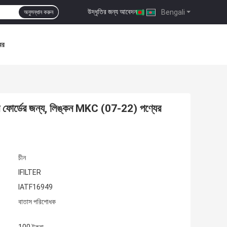
উদ্ধৃতির জন্য আবেদন
|
Bengali
অনুসন্ধান করুন
বর
ন্ন ফোর্ডের জন্য, লিঙ্কন MKC (07-22) পণ্যের
চীন
IFILTER
IATF16949
বাতাস পরিশোধক