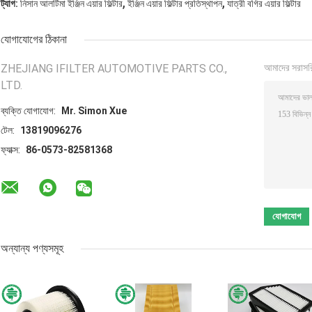
,
,
ট্যাগ:
নিসান আলটিমা ইঞ্জিন এয়ার ফিল্টার
ইঞ্জিন এয়ার ফিল্টার প্রতিস্থাপন
যাত্রী বগির এয়ার ফিল্টার
যোগাযোগের ঠিকানা
ZHEJIANG IFILTER AUTOMOTIVE PARTS CO.,
আমাদের সরাসর
LTD.
ব্যক্তি যোগাযোগ:
Mr. Simon Xue
টেল:
13819096276
ফ্যাক্স:
86-0573-82581368
অন্যান্য পণ্যসমূহ