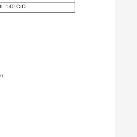
3L 140 CID
কে।