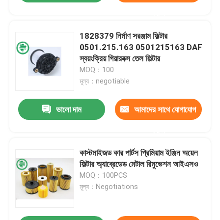
করুন
1828379 নির্মাণ সরঞ্জাম ফিল্টার
0501.215.163 0501215163 DAF
স্বয়ংক্রিয় গিয়ারবক্স তেল ফিল্টার
MOQ：100
মূল্য：negotiable
ভালো দাম
আমাদের সাথে যোগাযোগ
করুন
কাস্টমাইজড কার পার্টস প্রিমিয়াম ইঞ্জিন অয়েল
ফিল্টার অ্যাব্রেডেড মেটাল রিমুভেশন আইএসও
MOQ：100PCS
মূল্য：Negotiations