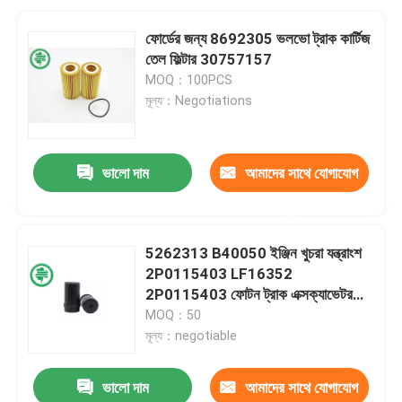
ফোর্ডের জন্য 8692305 ভলভো ট্রাক কার্টিজ
তেল ফিল্টার 30757157
MOQ：100PCS
মূল্য：Negotiations
ভালো দাম
আমাদের সাথে যোগাযোগ
করুন
5262313 B40050 ইঞ্জিন খুচরা যন্ত্রাংশ
2P0115403 LF16352
2P0115403 ফোটন ট্রাক এক্সক্যাভেটর
তেল ফিল্টার
MOQ：50
মূল্য：negotiable
ভালো দাম
আমাদের সাথে যোগাযোগ