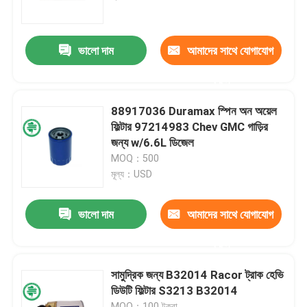
আমাদের সম্পর্কে
ভালো দাম
আমাদের সাথে যোগাযোগ
করুন
কারখানা ভ্রমণ
88917036 Duramax স্পিন অন অয়েল
মান নিয়ন্ত্রণ
ফিল্টার 97214983 Chev GMC গাড়ির
জন্য w/6.6L ডিজেল
MOQ：500
যোগাযোগ করুন
মূল্য：USD
খবর
ভালো দাম
আমাদের সাথে যোগাযোগ
করুন
স্বয়ংচালিত ইঞ্জিন এয়ার ফিল্টার
সামুদ্রিক জন্য B32014 Racor ট্রাক হেভি
ডিউটি ​​ফিল্টার S3213 B32014
স্বয়ংচালিত কেবিন এয়ার ফিল্টার
MOQ：100 টুকরা