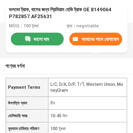
ভলভো ট্রাক, বাসের জন্য প্রিমিয়াম হেভি ট্রাক OE 8149064
P782857 AF25631
MOQ：100 টুকরা
মূল্য：negotiable
ভালো দাম
আমাদের সাথে যোগাযোগ
করুন
পণ্যের বর্ণনা
L/C, D/A, D/P, T/T, Western Union, Mo
Payment Terms
neyGram
উৎপত্তি স্থল
চীন
ডেলিভারি সময়
10-45 দিন
ন্যূনতম চাহিদার পরিমাণ
100 টুকরা