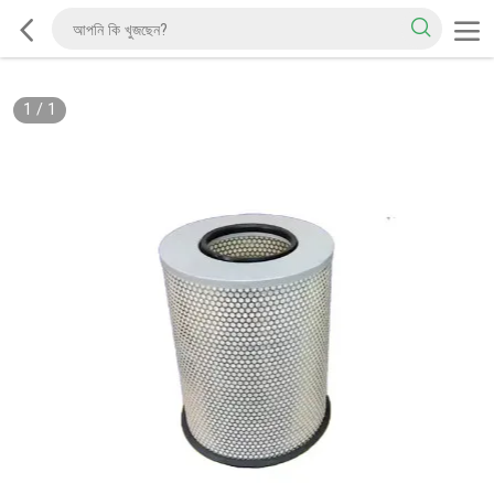
1
/
1