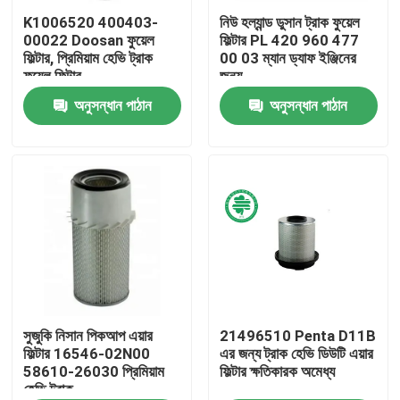
K1006520 400403-
নিউ হল্যান্ড ডুসান ট্রাক ফুয়েল
00022 Doosan ফুয়েল
ফিল্টার PL 420 960 477
আমাদের সম্পর্কে
ফিল্টার, প্রিমিয়াম হেভি ট্রাক
00 03 ম্যান ড্যাফ ইঞ্জিনের
ফুয়েল ফিল্টার
জন্য
অনুসন্ধান পাঠান
অনুসন্ধান পাঠান
কারখানা ভ্রমণ
মান নিয়ন্ত্রণ
যোগাযোগ করুন
খবর
স্বয়ংচালিত ইঞ্জিন এয়ার ফিল্টার
সুজুকি নিসান পিকআপ এয়ার
21496510 Penta D11B
ফিল্টার 16546-02N00
এর জন্য ট্রাক হেভি ডিউটি ​​এয়ার
58610-26030 প্রিমিয়াম
ফিল্টার ক্ষতিকারক অমেধ্য
হেভি ট্রাক
স্বয়ংচালিত কেবিন এয়ার ফিল্টার